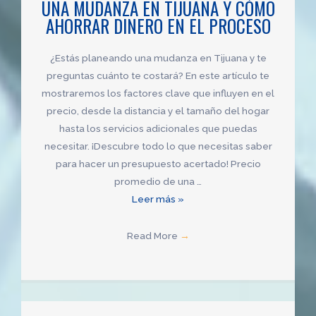
UNA MUDANZA EN TIJUANA Y CÓMO
en
AHORRAR DINERO EN EL PROCESO
Guadalajara?
¿Estás planeando una mudanza en Tijuana y te
preguntas cuánto te costará? En este artículo te
mostraremos los factores clave que influyen en el
precio, desde la distancia y el tamaño del hogar
hasta los servicios adicionales que puedas
necesitar. ¡Descubre todo lo que necesitas saber
para hacer un presupuesto acertado! Precio
promedio de una …
Descubre
Leer más »
el
costo
Read More
→
promedio
de
una
mudanza