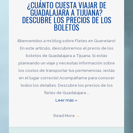
¿CUÁNTO CUESTA VIAJAR DE
en
GUADALAJARA A TIJUANA?
Tijuana
DESCUBRE LOS PRECIOS DE LOS
y
BOLETOS
cómo
ahorrar
dinero
¡Bienvenidos a mi blog sobre Fletes en Queretaro!
en
En este artículo, descubriremos el precio de los
el
boletos de Guadalajara a Tijuana. Si estás
proceso
planeando un viaje y necesitas información sobre
los costos de transportar tus pertenencias, ¡estás
en el lugar correcto! Acompáñame para conocer
todos los detalles. Descubre los precios de los
fletes de Guadalajara …
¿Cuánto
Leer más »
cuesta
viajar
Read More
→
de
Guadalajara