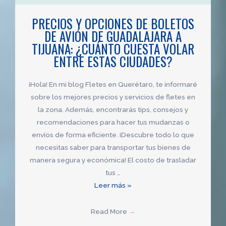
a
PRECIOS Y OPCIONES DE BOLETOS
Tijuana?
DE AVIÓN DE GUADALAJARA A
Descubre
TIJUANA: ¿CUÁNTO CUESTA VOLAR
los
ENTRE ESTAS CIUDADES?
precios
de
los
¡Hola! En mi blog Fletes en Querétaro, te informaré
boletos
sobre los mejores precios y servicios de fletes en
la zona. Además, encontrarás tips, consejos y
recomendaciones para hacer tus mudanzas o
envíos de forma eficiente. ¡Descubre todo lo que
necesitas saber para transportar tus bienes de
manera segura y económica! El costo de trasladar
tus …
Precios
Leer más »
y
opciones
Read More
→
de