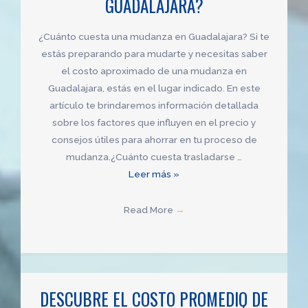
GUADALAJARA?
¿Cuánto cuesta una mudanza en Guadalajara? Si te
estás preparando para mudarte y necesitas saber
el costo aproximado de una mudanza en
Guadalajara, estás en el lugar indicado. En este
artículo te brindaremos información detallada
sobre los factores que influyen en el precio y
consejos útiles para ahorrar en tu proceso de
mudanza.¿Cuánto cuesta trasladarse …
¿Cuánto
Leer más »
es
el
Read More
→
costo
promedio
de
una
DESCUBRE EL COSTO PROMEDIO DE
mudanza