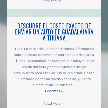
Read More
→
viaje
en
camión
DESCUBRE EL COSTO EXACTO DE
de
ENVIAR UN AUTO DE GUADALAJARA
Guadalajara
A TIJUANA
a
Tijuana:
¿Cuántos
¡Hola! En este artículo te brindaremos información
días
sobre el costo de enviar un carro de Guadalajara a
tardarás
Tijuana. Descubrirás los factores que influyen en el
en
precio del flete y cómo obtener el mejor
llegar?
presupuesto para tu envío. ¡No te lo pierdas! Cotiza
tu traslado de forma rápida y sencilla. ¿Cuánto
cuesta enviar un carro de …
Descubre
Leer más »
el
costo
Read More
→