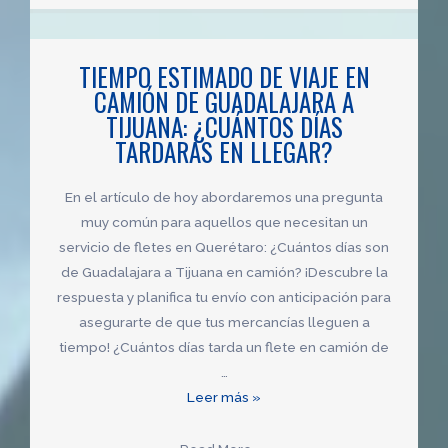
boletos
de
TIEMPO ESTIMADO DE VIAJE EN
avión
CAMIÓN DE GUADALAJARA A
de
TIJUANA: ¿CUÁNTOS DÍAS
Guadalajara
TARDARÁS EN LLEGAR?
a
Tijuana:
¿Cuánto
En el artículo de hoy abordaremos una pregunta
cuesta
muy común para aquellos que necesitan un
volar
servicio de fletes en Querétaro: ¿Cuántos días son
entre
de Guadalajara a Tijuana en camión? ¡Descubre la
estas
respuesta y planifica tu envío con anticipación para
ciudades?
asegurarte de que tus mercancías lleguen a
tiempo! ¿Cuántos días tarda un flete en camión de
…
Tiempo
Leer más »
estimado
de