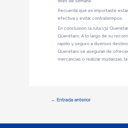
fines de semana.
Recuerda que es importante estar i
efectiva y evitar contratiempos.
En conclusión, la ruta 132 Queréta
Querétaro. A lo largo de su recorr
rápido y seguro a diversos destin
Querétaro se aseguran de ofrecer 
mercancías o realizar mudanzas, la
Navegación
←
Entrada anterior
de
entradas