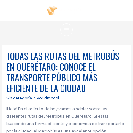
Ir
al
contenido
MAIN
MENU
TODAS LAS RUTAS DEL METROBÚS
EN QUERÉTARO: CONOCE EL
TRANSPORTE PÚBLICO MÁS
EFICIENTE DE LA CIUDAD
Sin categoría
/ Por
dmccol
¡Hola! En el artículo de hoy vamos a hablar sobre las
diferentes rutas del Metrobús en Querétaro. Si estás
buscando una forma eficiente y económica de transportarte
por la ciudad, el Metrobús es una excelente opción.