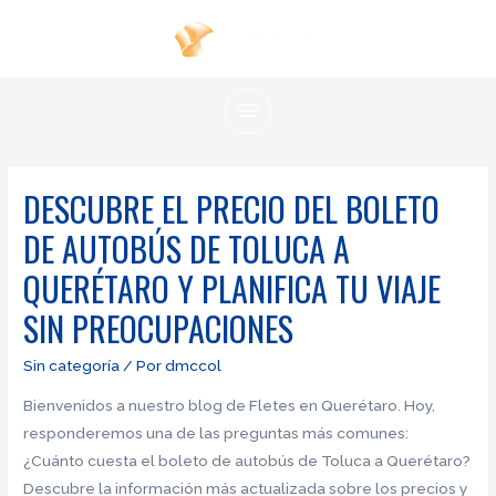
Ir
al
contenido
MAIN
MENU
DESCUBRE EL PRECIO DEL BOLETO
DE AUTOBÚS DE TOLUCA A
QUERÉTARO Y PLANIFICA TU VIAJE
SIN PREOCUPACIONES
Sin categoría
/ Por
dmccol
Bienvenidos a nuestro blog de Fletes en Querétaro. Hoy,
responderemos una de las preguntas más comunes:
¿Cuánto cuesta el boleto de autobús de Toluca a Querétaro?
Descubre la información más actualizada sobre los precios y