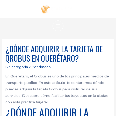
Ir
al
contenido
MAIN
MENU
¿DÓNDE ADQUIRIR LA TARJETA DE
QROBUS EN QUERÉTARO?
Sin categoría
/ Por
dmccol
En Querétaro, el Qrobus es uno de los principales medios de
transporte público. En este artículo, te contaremos dónde
puedes adquirir la tarjeta Qrobus para disfrutar de sus
servicios. ¡Descubre cómo facilitar tus trayectos en la ciudad
con esta práctica tarjeta!
¿DÓNDE ADQUIRIR LA