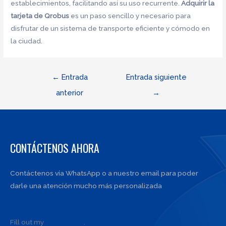
establecimientos, facilitando así su uso recurrente.
Adquirir la
tarjeta de Qrobus
es un paso sencillo y necesario para
disfrutar de un sistema de transporte eficiente y cómodo en
la ciudad.
Navegación
←
Entrada
Entrada siguiente
de
anterior
→
entradas
CONTÁCTENOS AHORA
Contáctenos vía WhatsApp o a nuestro email para poder
darle una atención mucho más personalizada
Fill out my
online form
.