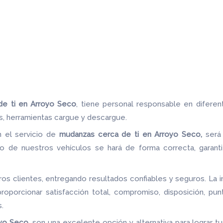
de ti en Arroyo Seco
, tiene personal responsable en diferen
s, herramientas cargue y descargue.
n el servicio de
mudanzas cerca de ti en Arroyo Seco,
será
 de nuestros vehículos se hará de forma correcta, garant
s clientes, entregando resultados confiables y seguros. La i
oporcionar satisfacción total, compromiso, disposición, punt
.
oyo Seco
, son una excelente opción y alternativa para lograr t