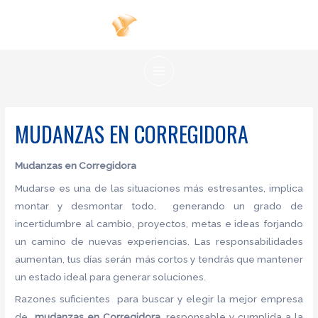
Ir
al
contenido
MAIN
MENU
MUDANZAS EN CORREGIDORA
Mudanzas en Corregidora
Mudarse es una de las situaciones más estresantes, implica
montar y desmontar todo, generando un grado de
incertidumbre al cambio, proyectos, metas e ideas forjando
un camino de nuevas experiencias. Las responsabilidades
aumentan, tus días serán más cortos y tendrás que mantener
un estado ideal para generar soluciones.
Razones suficientes para buscar y elegir la mejor empresa
de
mudanzas en Corregidora,
responsable y cumplida a la