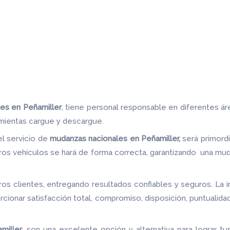
es en Peñamiller
, tiene personal responsable en diferentes ár
amientas cargue y descargue.
el servicio de
mudanzas nacionales en Peñamiller,
será primord
os vehículos se hará de forma correcta, garantizando una muda
s clientes, entregando resultados confiables y seguros. La i
cionar satisfacción total, compromiso, disposición, puntualida
miller
, son una excelente opción y alternativa para lograr t