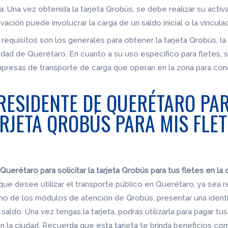
jeta: Una vez obtenida la tarjeta Qrobús, se debe realizar su acti
vación puede involucrar la carga de un saldo inicial o la vincul
equisitos son los generales para obtener la tarjeta Qrobús, la 
ciudad de Querétaro. En cuanto a su uso específico para fletes
resas de transporte de carga que operan en la zona para conoc
 RESIDENTE DE QUERÉTARO PA
ARJETA QROBÚS PARA MIS FLET
uerétaro para solicitar la tarjeta Qrobús para tus fletes en la 
que desee utilizar el transporte público en Querétaro, ya sea r
uno de los módulos de atención de Qrobús, presentar una identifi
aldo. Una vez tengas la tarjeta, podrás utilizarla para pagar tus
en la ciudad. Recuerda que esta tarjeta te brinda beneficios