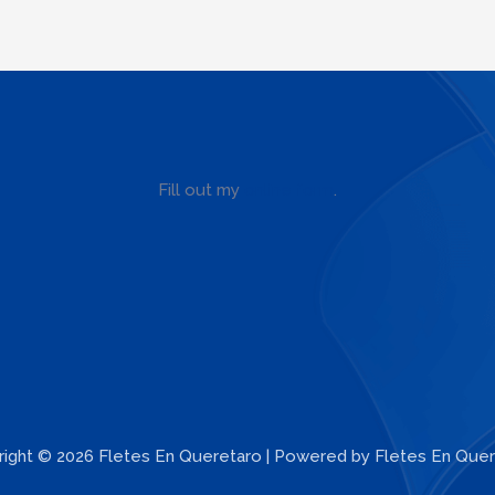
Fill out my
online form
.
ight © 2026 Fletes En Queretaro | Powered by Fletes En Que