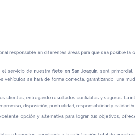
sonal responsable en diferentes áreas para que sea posible la 
n el servicio de nuestra
flete
en San Joaquin,
será primordial
s vehículos se hará de forma correcta, garantizando una mudan
s clientes, entregando resultados confiables y seguros. La in
ompromiso, disposición, puntualidad, responsabilidad y calidad
xcelente opción y alternativa para lograr tus objetivos, of
bles y honestos, apuntando a la satisfacción total de nuestro