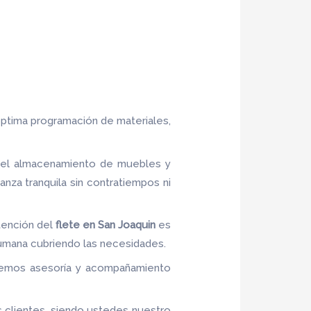
óptima programación de materiales,
, el almacenamiento de muebles y
za tranquila sin contratiempos ni
tención del
flete
en San Joaquin
es
 humana cubriendo las necesidades.
recemos asesoría y acompañamiento
s clientes, siendo ustedes nuestro